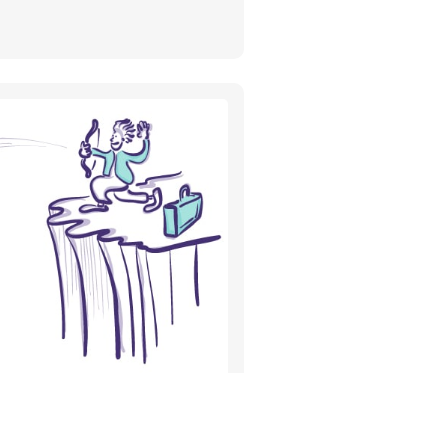
nline: 3 voorbeelden van
nes