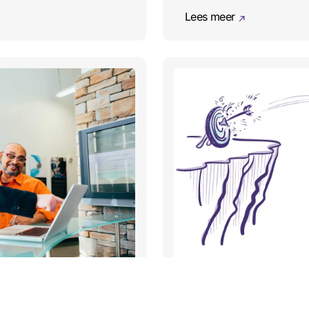
Lees meer
B2B Leadgeneratie o
in B2B lead generatie
succesvolle campag