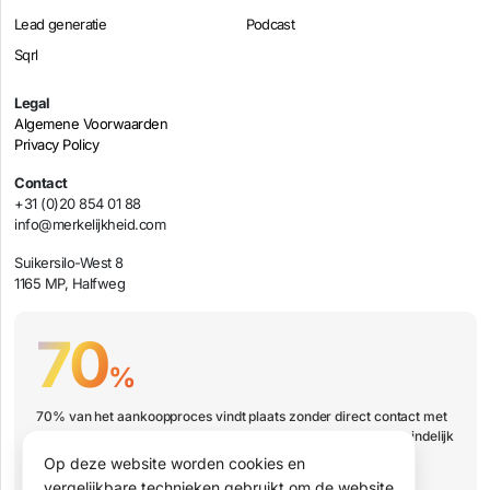
Lead generatie
Podcast
Sqrl
Legal
Algemene Voorwaarden
Privacy Policy
Contact
+31 (0)20 854 01 88
info@merkelijkheid.com
Suikersilo-West 8
1165 MP, Halfweg
70
%
70% van het aankoopproces vindt plaats zonder direct contact met
jouw organisatie. Hoe zorg je er dan voor dat jouw bedrijf uiteindelijk
wel op de shortlist staat?
Op deze website worden cookies en
vergelijkbare technieken gebruikt om de website