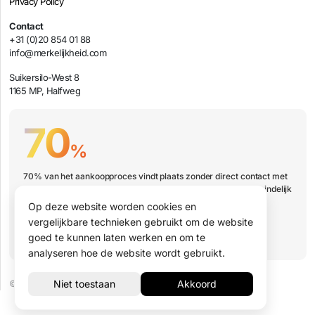
Privacy Policy
Contact
+31 (0)20 854 01 88
info@merkelijkheid.com
Suikersilo-West 8
1165 MP, Halfweg
70
%
70% van het aankoopproces vindt plaats zonder direct contact met
jouw organisatie. Hoe zorg je er dan voor dat jouw bedrijf uiteindelijk
wel op de shortlist staat?
Op deze website worden cookies en
vergelijkbare technieken gebruikt om de website
Boek een presentatie
goed te kunnen laten werken en om te
analyseren hoe de website wordt gebruikt.
© 2026 Merkelijkheid B.V.