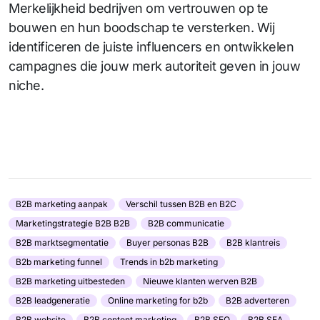
Merkelijkheid bedrijven om vertrouwen op te
bouwen en hun boodschap te versterken. Wij
identificeren de juiste influencers en ontwikkelen
campagnes die jouw merk autoriteit geven in jouw
niche.
B2B marketing aanpak
Verschil tussen B2B en B2C
Marketingstrategie B2B B2B
B2B communicatie
B2B marktsegmentatie
Buyer personas B2B
B2B klantreis
B2b marketing funnel
Trends in b2b marketing
B2B marketing uitbesteden
Nieuwe klanten werven B2B
B2B leadgeneratie
Online marketing for b2b
B2B adverteren
B2B website
B2B content marketing
B2B SEO
B2B SEA