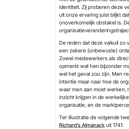
identiteit. Zij proberen deze
uit onze ervaring juist blijkt 
onoverkomelijk obstakel is. D
organisatieveranderingstraject
De reden dat deze valkuil zo
een zekere (onbewuste) ontev
Zowel medewerkers als direct
opmerkt wat hen bijzonder ma
wel het geval zou zijn. Men rea
intentie maar naar hoe de orga
waar men aan moet werken, ni
inzicht krijgen in de werkelijk
organisatie, en de marktpercep
Ter illustratie de volgende tw
Richard’s Almanack
uit 1741: