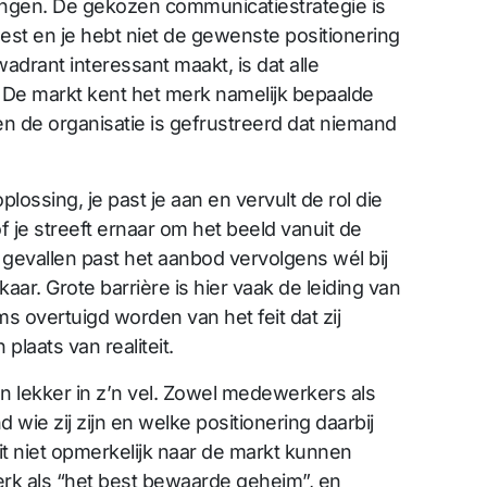
rengen. De gekozen communicatiestrategie is
eest en je hebt niet de gewenste positionering
wadrant interessant maakt, is dat alle
 De markt kent het merk namelijk bepaalde
 de organisatie is gefrustreerd dat niemand
lossing, je past je aan en vervult de rol die
f je streeft ernaar om het beeld vanuit de
 gevallen past het aanbod vervolgens wél bij
aar. Grote barrière is hier vaak de leiding van
s overtuigd worden van het feit dat zij
plaats van realiteit.
en lekker in z’n vel. Zowel medewerkers als
ie zij zijn en welke positionering daarbij
 dit niet opmerkelijk naar de markt kunnen
rk als “het best bewaarde geheim”, en