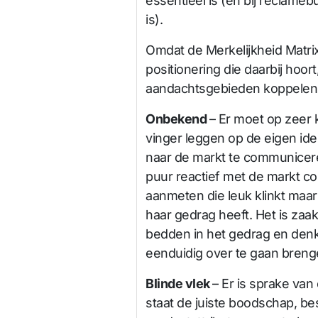
essentieel is (en bij reclamebu
is).
Omdat de Merkelijkheid Matrix 
positionering die daarbij hoo
aandachtsgebieden koppelen
Onbekend
– Er moet op zeer k
vinger leggen op de eigen ident
naar de markt te communicere
puur reactief met de markt c
aanmeten die leuk klinkt maar
haar gedrag heeft. Het is zaak 
bedden in het gedrag en denk
eenduidig over te gaan breng
Blinde vlek
– Er is sprake va
staat de juiste boodschap, b