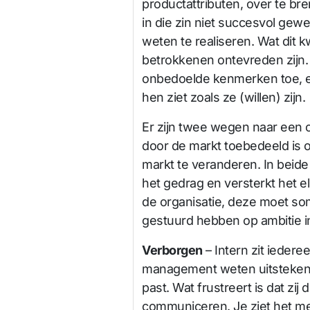
productattributen, over te b
in die zin niet succesvol gew
weten te realiseren. Wat dit k
betrokkenen ontevreden zijn.
onbedoelde kenmerken toe, en
hen ziet zoals ze (willen) zijn.
Er zijn twee wegen naar een op
door de markt toebedeeld is o
markt te veranderen. In beide
het gedrag en versterkt het elk
de organisatie, deze moet som
gestuurd hebben op ambitie in 
Verborgen
– Intern zit iedere
management weten uitstekend w
past. Wat frustreert is dat zij
communiceren. Je ziet het me