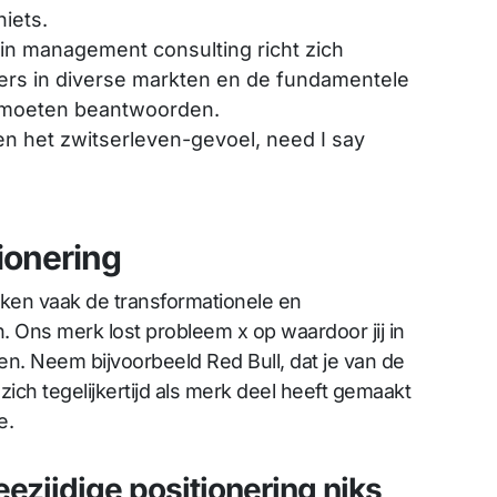
niets.
n management consulting richt zich
ders in diverse markten en de fundamentele
s moeten beantwoorden.
en het zwitserleven-gevoel, need I say
ionering
rken vaak de transformationele en
. Ons merk lost probleem x op waardoor jij in
even. Neem bijvoorbeeld Red Bull, dat je van de
ich tegelijkertijd als merk deel heeft gemaakt
e.
ezijdige positionering niks