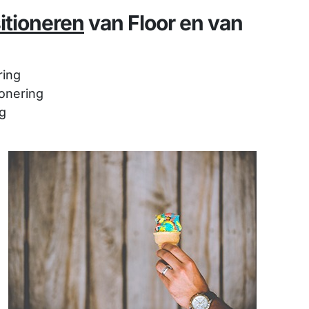
itioneren
van Floor en van
ring
ionering
ng