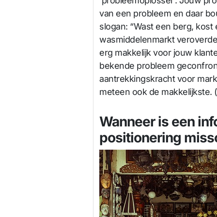
‘probleemoplosser’. Jouw prod
van een probleem en daar bo
slogan: “Wast een berg, kost
wasmiddelenmarkt veroverde. 
erg makkelijk voor jouw klant
bekende probleem geconfron
aantrekkingskracht voor marke
meteen ook de makkelijkste. (
Wanneer is een inf
positionering miss