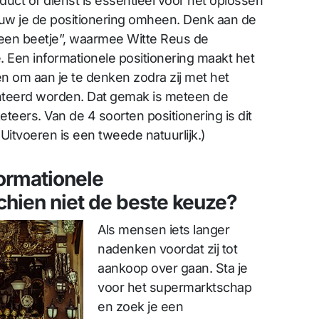
uct of dienst is essentieel voor het oplossen
uw je de positionering omheen. Denk aan de
 een beetje”, waarmee Witte Reus de
Een informationele positionering maakt het
en om aan je te denken zodra zij met het
teerd worden. Dat gemak is meteen de
teers. Van de 4 soorten positionering is dit
Uitvoeren is een tweede natuurlijk.)
ormationele
chien niet de beste keuze?
Als mensen iets langer
nadenken voordat zij tot
aankoop over gaan. Sta je
voor het supermarktschap
en zoek je een