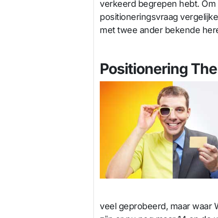
verkeerd begrepen hebt. Om 
positioneringsvraag vergelij
met twee ander bekende her
Positionering Th
veel geprobeerd, maar waar W