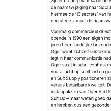
zijn er nu nog maar 14 op de w
de naamswijziging naar Soc13t
hiermee de ‘13 secrets’ van h
nog steeds, maar de naamswijz
Voormalig commercieel direct
opende in 1990 een eigen mo
jaren heen landelijke bekendh
Oger weet zichzelf uitsteken
legt in haar communicatie nadr
Oger staat in schril contrast 
vooral richt op snelheid en g
en Suit Supply positioneren zic
versus betaalbare kwaliteit. 
instappakken van Oger Red S
Suit Up – maar weten goed da
en hebben dus een gezonde f