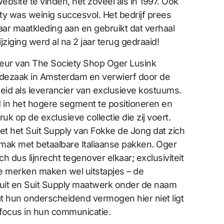
ebsite te vinden, net zoveel als in 1997. Ook
y was weinig succesvol. Het bedrijf prees
aar maatkleding aan en gebruikt dat verhaal
iging werd al na 2 jaar terug gedraaid!
eur van The Society Shop Oger Lusink
dezaak in Amsterdam en verwierf door de
eid als leverancier van exclusieve kostuums.
d in het hogere segment te positioneren en
uk op de exclusieve collectie die zij voert.
met het Suit Supply van Fokke de Jong dat zich
emak met betaalbare Italiaanse pakken. Oger
h dus lijnrecht tegenover elkaar; exclusiviteit
De merken maken wel uitstapjes – de
uit en Suit Supply maatwerk onder de naam
t hun onderscheidend vermogen hier niet ligt
ocus in hun communicatie.