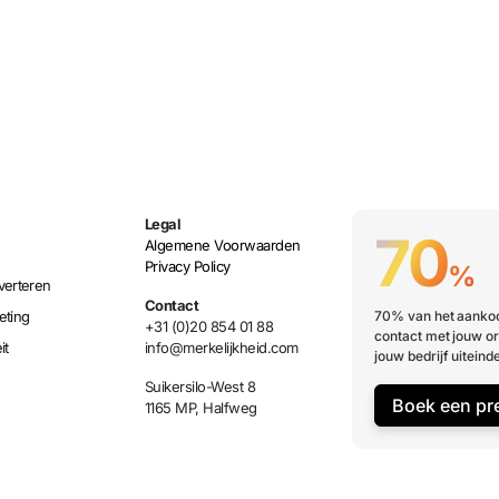
Legal
70
Algemene Voorwaarden
Privacy Policy
%
verteren
Contact
eting
70% van het aankoo
+31 (0)20 854 01 88
contact met jouw or
it
info@merkelijkheid.com
jouw bedrijf uiteinde
Suikersilo-West 8
Boek een pr
1165 MP, Halfweg