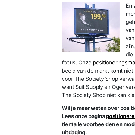
En 
mer
geh
van
van
zij
die
focus. Onze
positioneringsma
beeld van de markt komt niet 
voor The Society Shop verwach
want Suit Supply en Oger ver
The Society Shop niet kan kie
Wil je meer weten over positi
Lees onze pagina
positionere
tientalle voorbeelden en mode
uitdaging.