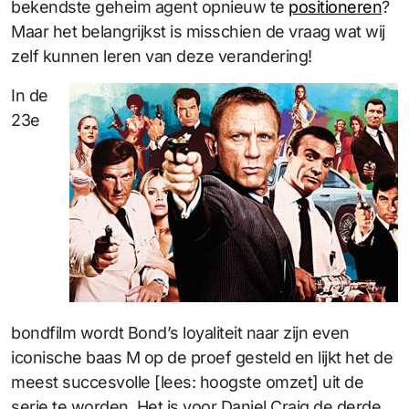
bekendste geheim agent opnieuw te
positioneren
?
Maar het belangrijkst is misschien de vraag wat wij
zelf kunnen leren van deze verandering!
I
n de
23e
bondfilm wordt Bond’s loyaliteit naar zijn even
iconische baas M op de proef gesteld en lijkt het de
meest succesvolle [lees: hoogste omzet] uit de
serie te worden. Het is voor Daniel Craig de derde