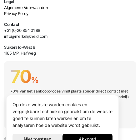
Legal
Algemene Voorwaarden
Privacy Policy
Contact
+31 (0)20 854 01 88
info@merkelijkheid.com
Suikersilo-West 8
1165 MP, Halfweg
70
%
70% van het aankoopproces vindt plaats zonder direct contact met
jouw organisatie. Hoe zorg je er dan voor dat jouw bedrijf uiteindelijk
wel op de shortlist staat?
Op deze website worden cookies en
vergelijkbare technieken gebruikt om de website
Boek een presentatie
goed te kunnen laten werken en om te
analyseren hoe de website wordt gebruikt.
© 2026 Merkelijkheid B.V.