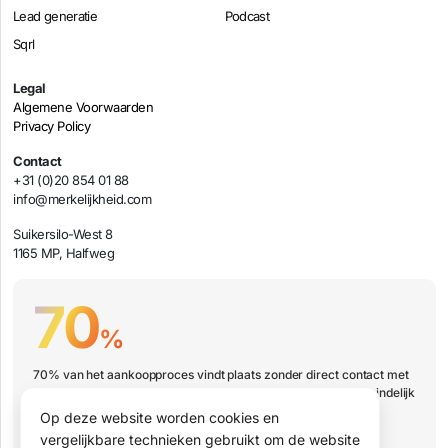
Lead generatie
Podcast
Sqrl
Legal
Algemene Voorwaarden
Privacy Policy
Contact
+31 (0)20 854 01 88
info@merkelijkheid.com
Suikersilo-West 8
1165 MP, Halfweg
70
%
70% van het aankoopproces vindt plaats zonder direct contact met
jouw organisatie. Hoe zorg je er dan voor dat jouw bedrijf uiteindelijk
wel op de shortlist staat?
Op deze website worden cookies en
vergelijkbare technieken gebruikt om de website