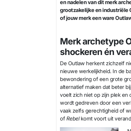
en nadelen van dit merk arch
grootzakelijke en industriële
of jouw merk een ware Outlaw
Merk archetype O
shockeren én ve
De Outlaw herkent zichzelf ni
nieuwe werkelijkheid. In de b
bewondering of een grote gro
alternatief maken dat beter b
voelt zich niet op zijn plek en
wordt gedreven door een verla
vaak zelfs gerechtigheid of 
of
Rebel
komt voort uit verande