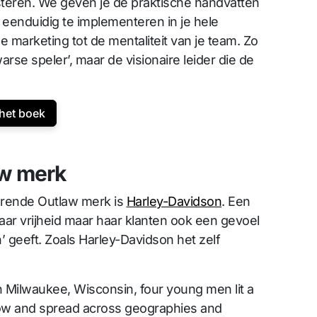
steren. We geven je de praktische handvatten
 eenduidig te implementeren in je hele
pe marketing tot de mentaliteit van je team. Zo
rse speler’, maar de visionaire leider die de
het boek
aw merk
erende Outlaw merk is
Harley-Davidson
. Een
 naar vrijheid maar haar klanten ook een gevoel
’ geeft. Zoals Harley-Davidson het zelf
in Milwaukee, Wisconsin, four young men lit a
grow and spread across geographies and