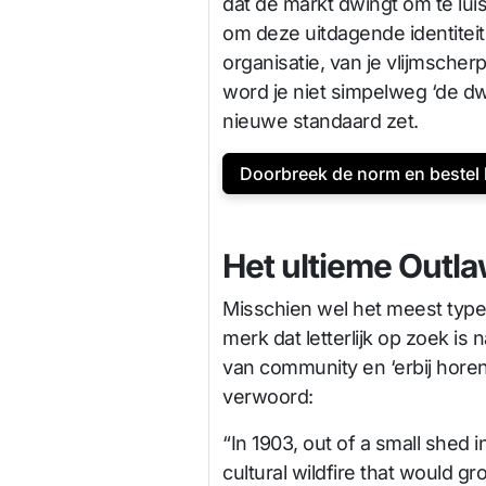
dat de markt dwingt om te lui
om deze uitdagende identiteit
organisatie, van je vlijmscher
word je niet simpelweg ‘de dwa
nieuwe standaard zet.
Doorbreek de norm en bestel 
Het ultieme Outl
Misschien wel het meest typ
merk dat letterlijk op zoek is
van community en ‘erbij horen
verwoord:
“In 1903, out of a small shed 
cultural wildfire that would 