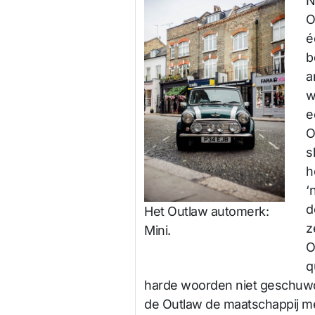
N
O
é
b
a
w
e
O
s
h
‘
d
Het Outlaw automerk:
z
Mini.
O
q
harde woorden niet geschuwd
de Outlaw de maatschappij me