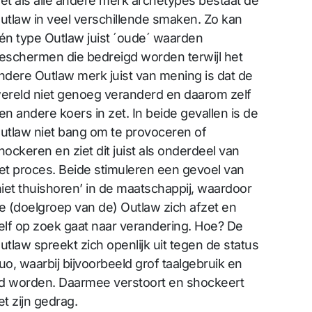
et als alle andere merk archetypes bestaat de
utlaw in veel verschillende smaken. Zo kan
én type Outlaw juist ´oude´ waarden
eschermen die bedreigd worden terwijl het
ndere Outlaw merk juist van mening is dat de
ereld niet genoeg veranderd en daarom zelf
en andere koers in zet. In beide gevallen is de
utlaw niet bang om te provoceren of
hockeren en ziet dit juist als onderdeel van
et proces. Beide stimuleren een gevoel van
niet thuishoren’ in de maatschappij, waardoor
e (doelgroep van de) Outlaw zich afzet en
elf op zoek gaat naar verandering. Hoe? De
utlaw spreekt zich openlijk uit tegen de status
uo, waarbij bijvoorbeeld grof taalgebruik en
 worden. Daarmee verstoort en shockeert
t zijn gedrag.