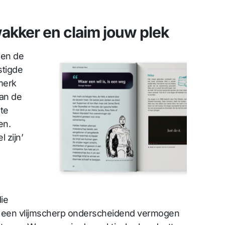
akker en claim jouw plek
gen de
stigde
merk
van de
te
en.
 zijn’
ie
in een vlijmscherp onderscheidend vermogen