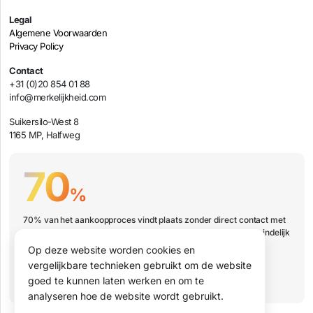
Legal
Algemene Voorwaarden
Privacy Policy
Contact
+31 (0)20 854 01 88
info@merkelijkheid.com
Suikersilo-West 8
1165 MP, Halfweg
70
%
70% van het aankoopproces vindt plaats zonder direct contact met
jouw organisatie. Hoe zorg je er dan voor dat jouw bedrijf uiteindelijk
wel op de shortlist staat?
Op deze website worden cookies en
vergelijkbare technieken gebruikt om de website
Boek een presentatie
goed te kunnen laten werken en om te
analyseren hoe de website wordt gebruikt.