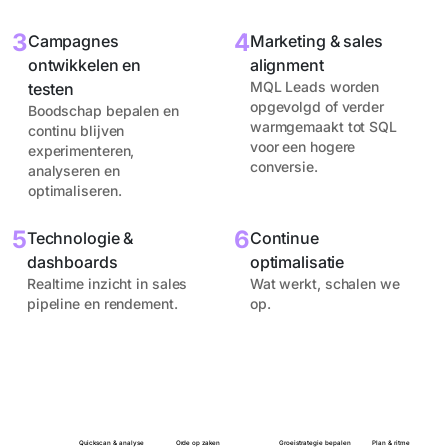
3
4
Campagnes
Marketing & sales
ontwikkelen en
alignment
MQL Leads worden
testen
opgevolgd of verder
Boodschap bepalen en
warmgemaakt tot SQL
continu blijven
voor een hogere
experimenteren,
conversie.
analyseren en
optimaliseren.
5
6
Technologie &
Continue
dashboards
optimalisatie
Realtime inzicht in sales
Wat werkt, schalen we
pipeline en rendement.
op.
Quickscan & analyse
Orde op zaken
Groeistrategie bepalen
Plan & ritme