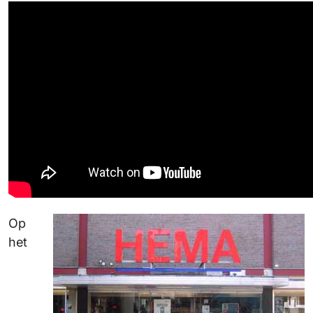
Op
het