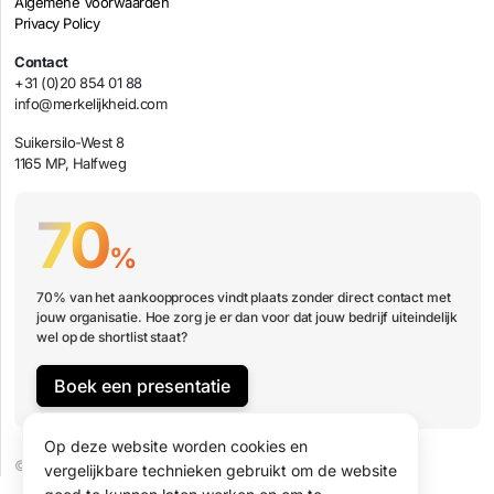
Algemene Voorwaarden
Privacy Policy
Contact
+31 (0)20 854 01 88
info@merkelijkheid.com
Suikersilo-West 8
1165 MP, Halfweg
70
%
70% van het aankoopproces vindt plaats zonder direct contact met
jouw organisatie. Hoe zorg je er dan voor dat jouw bedrijf uiteindelijk
wel op de shortlist staat?
Boek een presentatie
Op deze website worden cookies en
© 2026 Merkelijkheid B.V.
vergelijkbare technieken gebruikt om de website