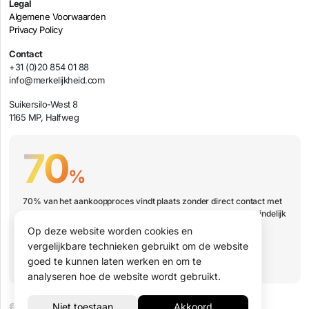
Legal
Algemene Voorwaarden
Privacy Policy
Contact
+31 (0)20 854 01 88
info@merkelijkheid.com
Suikersilo-West 8
1165 MP, Halfweg
70
%
70% van het aankoopproces vindt plaats zonder direct contact met
jouw organisatie. Hoe zorg je er dan voor dat jouw bedrijf uiteindelijk
wel op de shortlist staat?
Op deze website worden cookies en
vergelijkbare technieken gebruikt om de website
Boek een presentatie
goed te kunnen laten werken en om te
analyseren hoe de website wordt gebruikt.
© 2026 Merkelijkheid B.V.