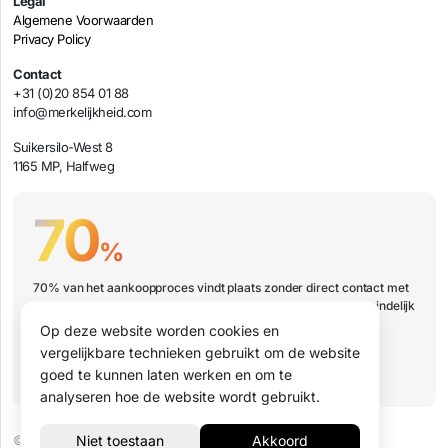
Legal
Algemene Voorwaarden
Privacy Policy
Contact
+31 (0)20 854 01 88
info@merkelijkheid.com
Suikersilo-West 8
1165 MP, Halfweg
70
%
70% van het aankoopproces vindt plaats zonder direct contact met
jouw organisatie. Hoe zorg je er dan voor dat jouw bedrijf uiteindelijk
wel op de shortlist staat?
Op deze website worden cookies en
vergelijkbare technieken gebruikt om de website
Boek een presentatie
goed te kunnen laten werken en om te
analyseren hoe de website wordt gebruikt.
© 2026 Merkelijkheid B.V.