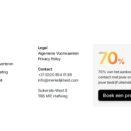
Legal
70
Algemene Voorwaarden
Privacy Policy
%
verteren
Contact
eting
70% van het aankoo
+31 (0)20 854 01 88
contact met jouw or
it
info@merkelijkheid.com
jouw bedrijf uiteinde
Suikersilo-West 8
Boek een pr
1165 MP, Halfweg