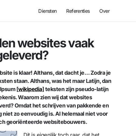
Diensten
Referenties
Over
en websites vaak
geleverd?
ite is klaar! Althans, dat dacht je… Zodra je
eksten staan. Althans, was het maar Latijn, dan
 Ipsum [
wikipedia
] teksten zijn pseudo-latijn
ekenis. Waarom zien wij dat websites
verd? Omdat het schrijven van pakkende en
niet zo eenvoudig is. Al helemaal niet voor
sch georiënteerde websitebouwers.
Dit is eigenlijk toch raar, dat het